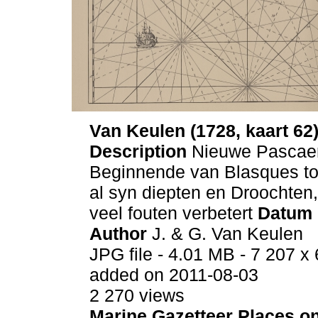
Van Keulen (1728, kaart 62
Description
Nieuwe Pascaer
Beginnende van Blasques to
al syn diepten en Droochten
veel fouten verbetert
Datum
Author
J. & G. Van Keulen
JPG file
- 4.01 MB
- 7 207 x 
added on 2011-08-03
2 270 views
Marine Gazetteer Places on