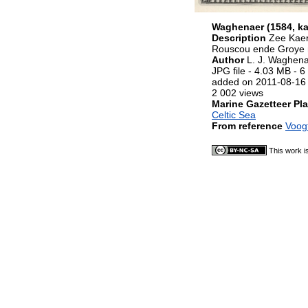
Waghenaer (1584, ka
Description
Zee Kaer
Rouscou ende Groye m
Author
L. J. Waghen
JPG file
- 4.03 MB
- 6
added on 2011-08-16
2 002 views
Marine Gazetteer Pla
Celtic Sea
From reference
Voogt
This work i