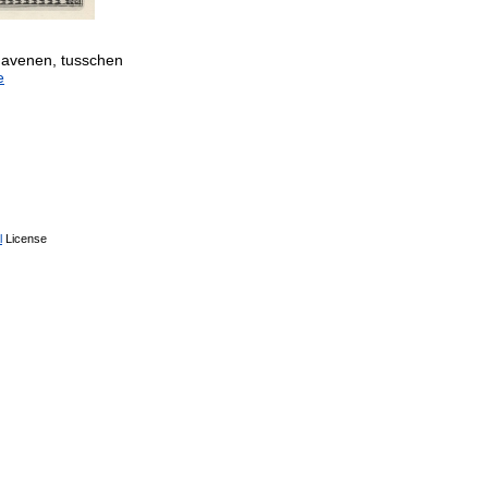
havenen, tusschen
e
l
License