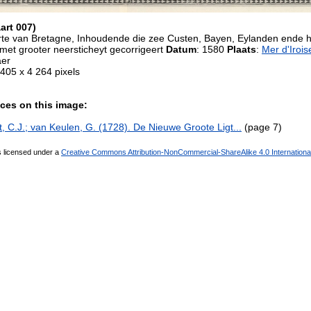
art 007)
te van Bretagne, Inhoudende die zee Custen, Bayen, Eylanden ende 
et grooter neersticheyt gecorrigeert
Datum
: 1580
Plaats
:
Mer d'Irois
aer
 405 x 4 264 pixels
ces on this image:
, C.J.; van Keulen, G. (1728). De Nieuwe Groote Ligt...
(page 7)
s licensed under a
Creative Commons Attribution-NonCommercial-ShareAlike 4.0 Internationa