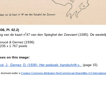
6, Pl. 02.2)
r
ng van de kaart n
47 van den Spieghel der Zeevaert (1585). De westel
enucé & Gernez (1936)
 235 x 1 767 pixels
ces on this image:
é, J.; Gernez, D. (1936). Het zeeboek: handschrift v...
(page 15)
s licensed under a
Creative Commons Attribution-NonCommercial-ShareAlike 4.0 Internationa