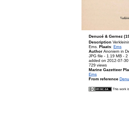
Denucé & Gernez (193
Description
Verkleini
Ems.
Plaats
:
Ems
Author
Anoniem in D
JPG file
- 1.19 MB
- 2
added on 2012-07-30
729 views
Marine Gazetteer Pla
Ems
From reference
Denuc
This work i