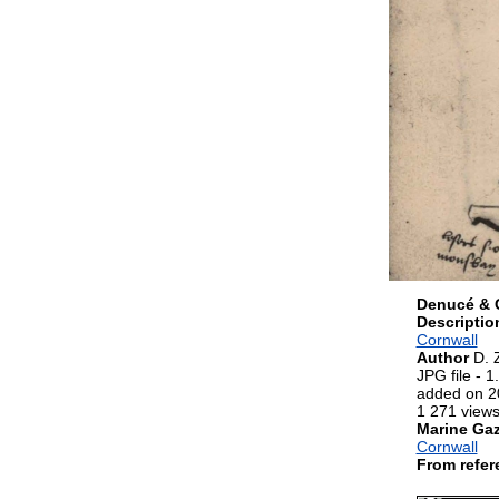
Denucé & G
Descripti
Cornwall
Author
D. 
JPG file
- 1
added on 2
1 271 view
Marine Gaz
Cornwall
From refe