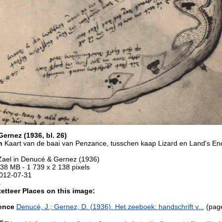
ernez (1936, bl. 26)
on
Kaart van de baai van Penzance, tusschen kaap Lizard en Land's En
Zael in Denucé & Gernez (1936)
.38 MB
- 1 739 x 2 138 pixels
012-07-31
s
etteer Places on this image:
rence
Denucé, J.; Gernez, D. (1936). Het zeeboek: handschrift v...
(pag