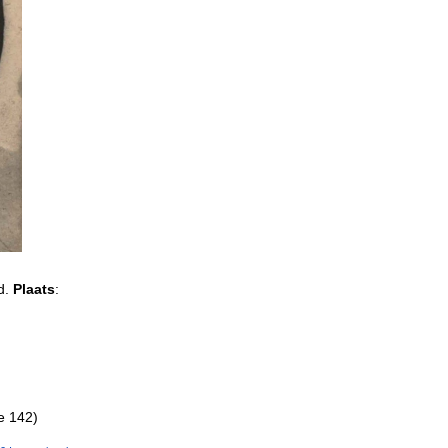
d.
Plaats
:
e 142)